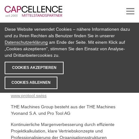
Diese Website verwendet Cookies – nähere Informationen dazu
Beteiligungen
und zu Ihren Rechten als Benutzer finden Sie in unserer
Datenschutzerklärung
am Ende der Seite. Mit einem Klick auf
THE Machines Group
„Cookies akzeptieren“, stimmen Sie den Einsatz von Analyse-
und Drittanbietercookies zu.
HERSTELLER VON PRODUKTIONSANLAGEN FÜR
TRÖPFCHENBEWÄSSERUNGS- UND METALL-/
COOKIES AKZEPTIEREN
MEHRSCHICHTROHRE SOWIE
SPEZIALSPRITZGUSSFORMEN
COOKIES ABLEHNEN
www.the-machines.ch
www.protool.swiss
THE Machines Group besteht aus der THE Machines
Yvonand S.A. und Pro Tool AG
Kontinuierliche Margenverbesserung durch effiziente
Projektkalkulation, klare Vertriebskonzepte und
Professionalisierung der Organisationsstrukturen