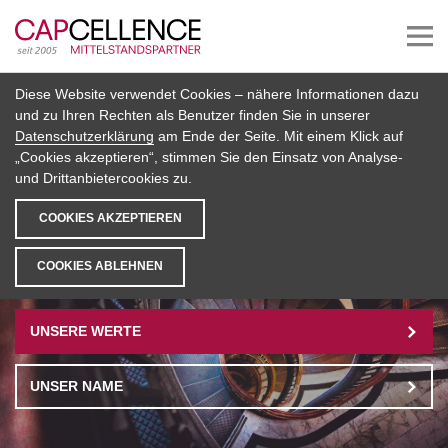
Diese Website verwendet Cookies – nähere Informationen dazu
und zu Ihren Rechten als Benutzer finden Sie in unserer
Datenschutzerklärung
am Ende der Seite. Mit einem Klick auf
Eigener Sinn. Eigene Werte.
„Cookies akzeptieren“, stimmen Sie den Einsatz von Analyse-
und Drittanbietercookies zu.
Kapital und Können machen uns erfolgreich, unsere Werte
machen uns stark. Achtsamkeit und Anstand, Vertrauen und
COOKIES AKZEPTIEREN
Verantwortung sind für uns nicht Luxus, sondern Pflicht.
COOKIES ABLEHNEN
UNSERE WERTE
UNSER NAME