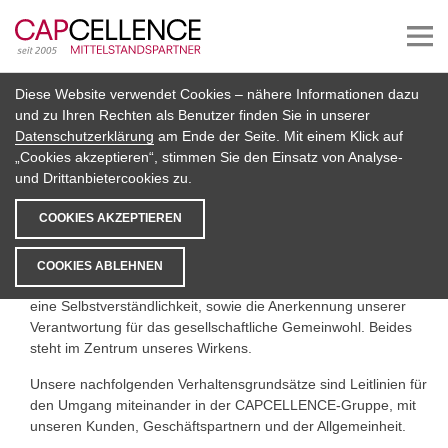
Diese Website verwendet Cookies – nähere Informationen dazu
Verhaltenskodex
und zu Ihren Rechten als Benutzer finden Sie in unserer
Datenschutzerklärung
am Ende der Seite. Mit einem Klick auf
„Cookies akzeptieren“, stimmen Sie den Einsatz von Analyse-
Präambel
und Drittanbietercookies zu.
Verantwortungsvolles, ethisch vertretbares und rechtmäßiges
COOKIES AKZEPTIEREN
Handeln ist in unserer Unternehmensphilosophie und somit in
unserem unternehmerischen Handeln fest verankert. Es bildet
eine wesentliche Grundlage für unseren langfristigen
COOKIES ABLEHNEN
Unternehmenserfolg. Das Einhalten von Gesetzen ist für uns
eine Selbstverständlichkeit, sowie die Anerkennung unserer
Verantwortung für das gesellschaftliche Gemeinwohl. Beides
steht im Zentrum unseres Wirkens.
Unsere nachfolgenden Verhaltensgrundsätze sind Leitlinien für
den Umgang miteinander in der CAPCELLENCE-Gruppe, mit
unseren Kunden, Geschäftspartnern und der Allgemeinheit.