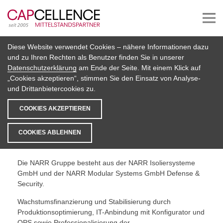
Diese Website verwendet Cookies – nähere Informationen dazu
Beteiligungen
und zu Ihren Rechten als Benutzer finden Sie in unserer
Datenschutzerklärung
am Ende der Seite. Mit einem Klick auf
NARR Gruppe
„Cookies akzeptieren“, stimmen Sie den Einsatz von Analyse-
und Drittanbietercookies zu.
SÜDDEUTSCHER PREMIUMANBIETER VON
KÜHLZELLEN SOWIE INNOVATIVEN CONTAINER-
COOKIES AKZEPTIEREN
MODULSYSTEMEN
www.narr-isoliersysteme.de
COOKIES ABLEHNEN
www.narr-crm.de
Die NARR Gruppe besteht aus der NARR Isoliersysteme
GmbH und der NARR Modular Systems GmbH Defense &
Security.
Wachstumsfinanzierung und Stabilisierung durch
Produktionsoptimierung, IT-Anbindung mit Konfigurator und
OPS sowie Professionalisierung der